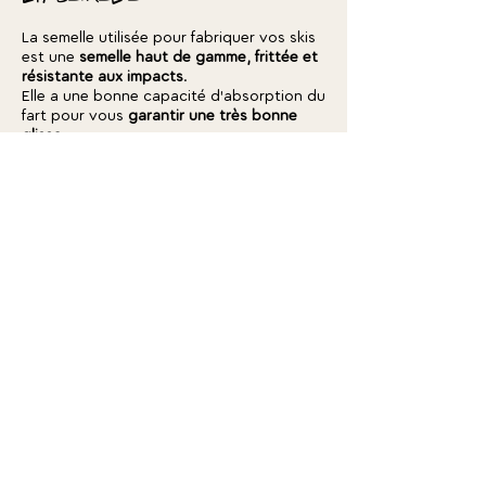
La semelle utilisée pour fabriquer vos skis
est une
semelle haut de gamme, frittée et
résistante aux impacts
.
Elle a une bonne capacité d'absorption du
fart pour vous
garantir une très bonne
glisse
.
Il n'est pas question de réduire l'épaisseur
de la semelle pour gagner quelques
grammes sur les skis de rando, comme
certains industriels le font. La semelle que
j'utilise a une bonne résistance aux
agressions minérales et vous permettra
de faire entretenir vos skis tout au long
de leur vie sans problème, que ce soit
pour les alpins ou les randos.
Les carres
Les carres sont là pour que le ski
accroche sur la neige
. Ils ont aussi
l'avantage de rigidifier le pourtour du ski.
Tous les skis Amon Davà ont
le carre sur