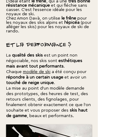
L'idéal étant
le frêne
, qui a une
très bonne
résistance mécanique
et qui fléchie sans
casser. C'est l'essence idéale pour les
noyaux de ski.
Chez Amon Davà, on utilise
le frêne
pour
les noyaux des skis alpins et
l'épicéa
(pour
alléger les skis) pour les noyaux de ski de
rando.
Et la performance ?
La
qualité des skis
est un point non
négociable, nos skis sont
esthétiques
mais avant tout performants
.
Chaque
modèle de ski
a été conçu pour
répondre à un certain usage
et avoir un
touché de neige unique
.
La mise au point d'un modèle demande
des prototypes, des heures de test, des
retours clients, des fignolages, pour
finalement obtenir exactement ce que l'on
souhaite et vous proposer des
skis haut
de gamme
, beaux et performants.